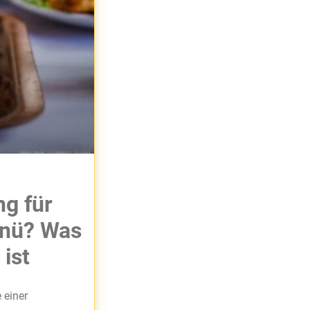
g für
enü? Was
ist
 einer