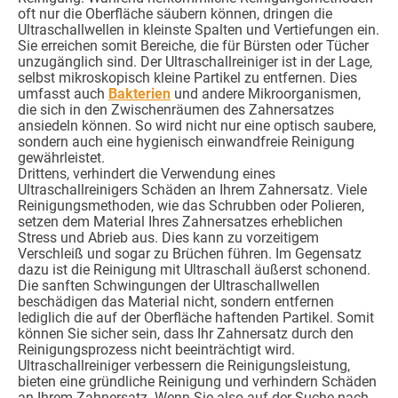
oft nur die Oberfläche säubern können, dringen die
Ultraschallwellen in kleinste Spalten und Vertiefungen ein.
Sie erreichen somit Bereiche, die für Bürsten oder Tücher
unzugänglich sind. Der Ultraschallreiniger ist in der Lage,
selbst mikroskopisch kleine Partikel zu entfernen. Dies
umfasst auch
Bakterien
und andere Mikroorganismen,
die sich in den Zwischenräumen des Zahnersatzes
ansiedeln können. So wird nicht nur eine optisch saubere,
sondern auch eine hygienisch einwandfreie Reinigung
gewährleistet.
Drittens, verhindert die Verwendung eines
Ultraschallreinigers Schäden an Ihrem Zahnersatz. Viele
Reinigungsmethoden, wie das Schrubben oder Polieren,
setzen dem Material Ihres Zahnersatzes erheblichen
Stress und Abrieb aus. Dies kann zu vorzeitigem
Verschleiß und sogar zu Brüchen führen. Im Gegensatz
dazu ist die Reinigung mit Ultraschall äußerst schonend.
Die sanften Schwingungen der Ultraschallwellen
beschädigen das Material nicht, sondern entfernen
lediglich die auf der Oberfläche haftenden Partikel. Somit
können Sie sicher sein, dass Ihr Zahnersatz durch den
Reinigungsprozess nicht beeinträchtigt wird.
Ultraschallreiniger verbessern die Reinigungsleistung,
bieten eine gründliche Reinigung und verhindern Schäden
an Ihrem Zahnersatz. Wenn Sie also auf der Suche nach